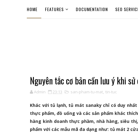
HOME
FEATURES
DOCUMENTATION
SEO SERVIC
Nguyên tắc cơ bản cần lưu ý khi sử
Admin
23:13
san-pham-tu-mat
,
tin-tuc
Khác với tủ lạnh, tủ mát sanaky chỉ có duy nh
thực phẩm, đồ uống và các sản phẩm khác thích 
hàng kinh doanh thực phầm, nhà hàng, siêu thị
phẩm với các mẫu mã đa dạng như: tủ mát 2 cửa,