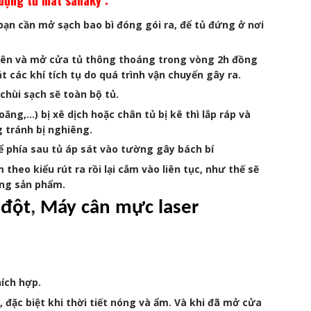
dụng tủ mát sanaky :
ạn cần mở sạch bao bì đóng gói ra, để tủ đứng ở nơi
 yên và mở cửa tủ thông thoáng trong vòng 2h đồng
t các khí tích tụ do quá trình vận chuyển gây ra.
chùi sạch sẽ toàn bộ tủ.
ăng,…) bị xê dịch hoặc chân tủ bị kê thì lắp ráp và
g tránh bị nghiêng.
ể phía sau tủ áp sát vào tường gây bách bí
theo kiểu rút ra rồi lại cắm vào liên tục, như thế sẽ
ỏng sản phẩm.
 đột
,
Máy cân mực laser
ích hợp.
ặc biệt khi thời tiết nóng và ẩm. Và khi đã mở cửa