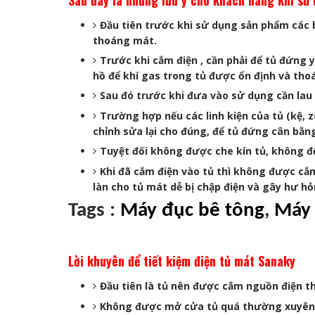
Sau đây là nhưng lưu ý cho khách hàng khi sử 
Đầu tiên trước khi sử dụng sản phẩm các b
thoáng mát.
Trước khi cắm điện , cần phải để tủ đứng
hồ để khí gas trong tủ được ổn định và thoá
Sau đó trước khi đưa vào sử dụng cần lau 
Trường hợp nếu các linh kiện của tủ (kệ, zo
chỉnh sửa lại cho đúng, để tủ đứng cân bằn
Tuyệt đối không được che kín tủ, không đ
Khi đã cắm điện vào tủ thì không được cắm 
làn cho tủ mát dễ bị chập điện và gây hư h
Tags :
Máy đục bê tông
,
Máy
Lời khuyên để tiết kiệm điện tủ mát Sanaky
Đầu tiên là tủ nên được cắm nguồn điện th
Không được mở cửa tủ quá thường xuyên, đ